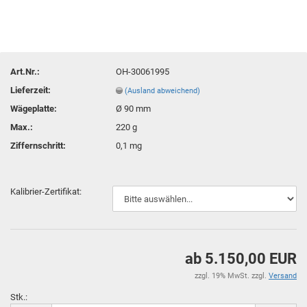
Art.Nr.:
OH-30061995
Lieferzeit:
(Ausland abweichend)
Wägeplatte:
Ø 90 mm
Max.:
220 g
Ziffernschritt:
0,1 mg
Kalibrier-Zertifikat:
ab 5.150,00 EUR
zzgl. 19% MwSt. zzgl.
Versand
Stk.: