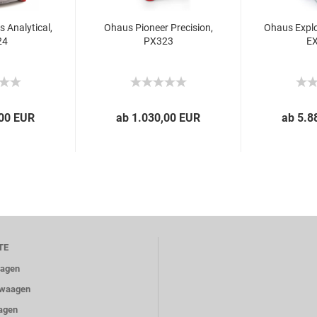
 Analytical,
Ohaus Pioneer Precision,
Ohaus Explo
24
PX323
E
,00 EUR
ab 1.030,00 EUR
ab 5.8
TE
aagen
ewaagen
agen