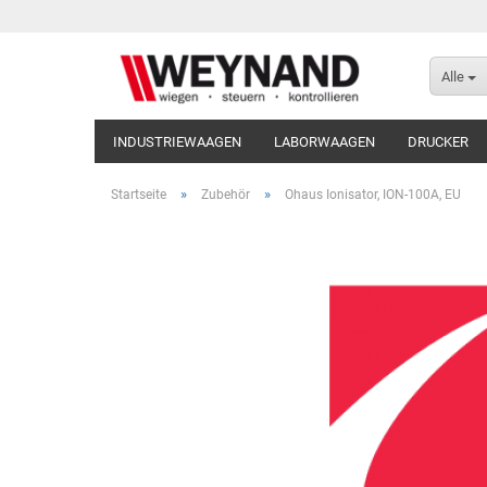
Alle
INDUSTRIEWAAGEN
LABORWAAGEN
DRUCKER
»
»
Startseite
Zubehör
Ohaus Ionisator, ION-100A, EU