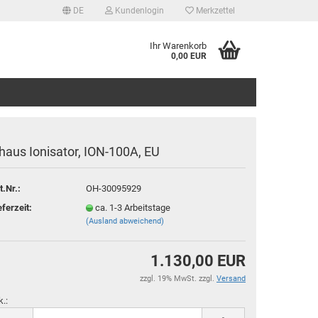
DE
Kundenlogin
Merkzettel
Ihr Warenkorb
0,00 EUR
haus Ionisator, ION-100A, EU
t.Nr.:
OH-30095929
tellen
eferzeit:
ca. 1-3 Arbeitstage
(Ausland abweichend)
 vergessen?
1.130,00 EUR
zzgl. 19% MwSt. zzgl.
Versand
k.: