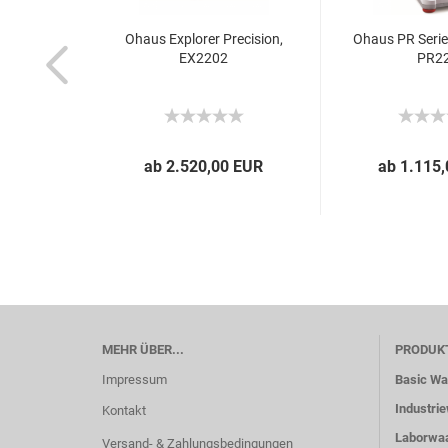
Ohaus Explorer Precision,
Ohaus PR Series
EX2202
PR2
ab 2.520,00 EUR
ab 1.115
MEHR ÜBER...
PRODUK
Impressum
Basic W
Industri
Kontakt
Laborwa
Versand- & Zahlungsbedingungen