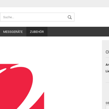
Sprache auswählen
MESSGERÄTE
ZUBEHÖR
Lieferland
O
Ar
Konto ers
Li
Passwort
St