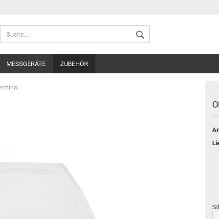
Sprache auswählen
MESSGERÄTE
ZUBEHÖR
Lieferland
erminal
O
Ar
Konto ers
Li
Passwort
St