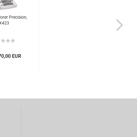
orer Precision,
X423
70,00 EUR