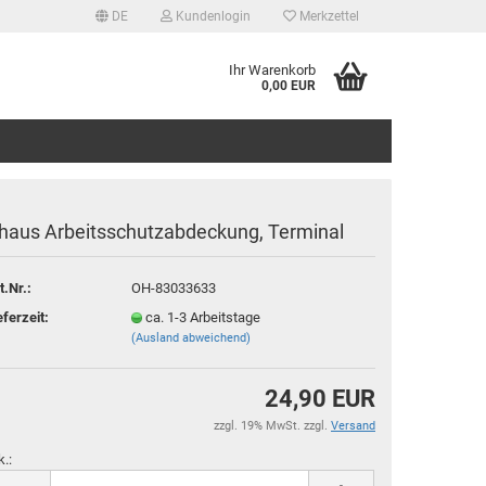
DE
Kundenlogin
Merkzettel
Ihr Warenkorb
0,00 EUR
haus Arbeitsschutzabdeckung, Terminal
t.Nr.:
OH-83033633
tellen
eferzeit:
ca. 1-3 Arbeitstage
(Ausland abweichend)
 vergessen?
24,90 EUR
zzgl. 19% MwSt. zzgl.
Versand
k.: