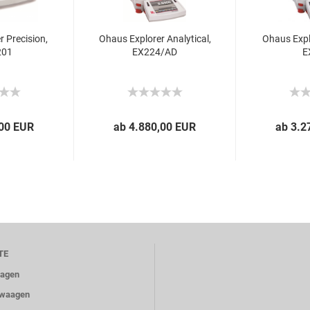
 Precision,
Ohaus Explorer Analytical,
Ohaus Expl
201
EX224/AD
E
,00 EUR
ab 4.880,00 EUR
ab 3.2
TE
aagen
ewaagen