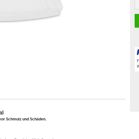
St
F
W
al
vor Schmutz und Schäden.