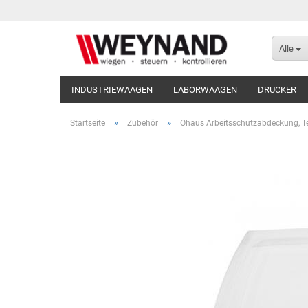
Alle
INDUSTRIEWAAGEN
LABORWAAGEN
DRUCKER
»
»
Startseite
Zubehör
Ohaus Arbeitsschutzabdeckung, T