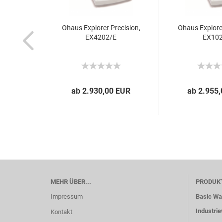
Ohaus Explorer Precision,
Ohaus Explorer
EX4202/E
EX10
ab 2.930,00 EUR
ab 2.955
MEHR ÜBER...
PRODUK
Impressum
Basic W
Industri
Kontakt