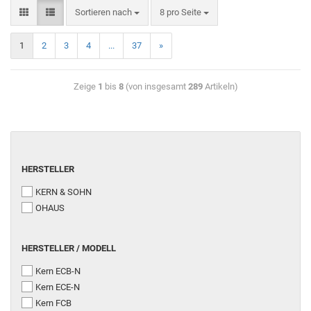
Sortieren nach
8 pro Seite
1
2
3
4
...
37
»
Zeige
1
bis
8
(von insgesamt
289
Artikeln)
HERSTELLER
KERN & SOHN
OHAUS
HERSTELLER / MODELL
Kern ECB-N
Kern ECE-N
Kern FCB