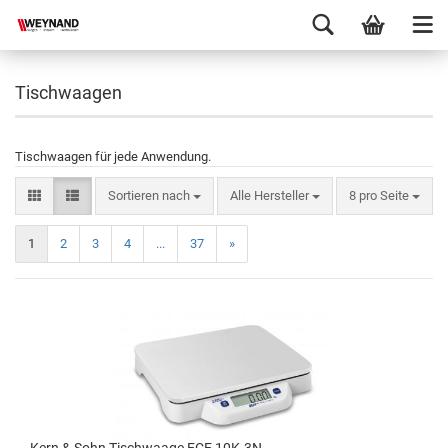
Tischwaagen
Tischwaagen für jede Anwendung.
Sortieren nach
Alle Hersteller
8 pro Seite
1
2
3
4
...
37
»