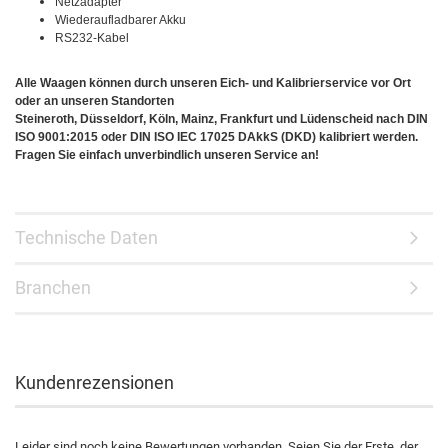
Netzadapter
Wiederaufladbarer Akku
RS232-Kabel
Alle Waagen können durch unseren Eich- und Kalibrierservice vor Ort
oder an unseren Standorten
Steineroth, Düsseldorf, Köln, Mainz, Frankfurt und Lüdenscheid nach DIN
ISO 9001:2015 oder DIN ISO IEC 17025 DAkkS (DKD) kalibriert werden.
Fragen Sie einfach unverbindlich unseren Service an!
Technische Daten
Branchen
Kundenrezensionen
Leider sind noch keine Bewertungen vorhanden. Seien Sie der Erste, der