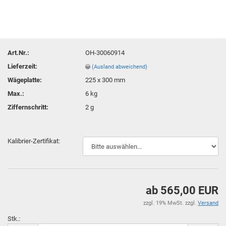
Art.Nr.:
OH-30060914
Lieferzeit:
(Ausland abweichend)
Wägeplatte:
225 x 300 mm
Max.:
6 kg
Ziffernschritt:
2 g
Kalibrier-Zertifikat:
ab 565,00 EUR
zzgl. 19% MwSt. zzgl.
Versand
Stk.: