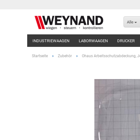
Alle
INDUSTRIEWAAGEN
LABORWAAGEN
DRUCKER
»
»
Startseite
Zubehör
Ohaus Arbeitsschutzabdeckung, J