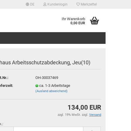
DE
Kundenlogin
Merkzettel
Ihr Warenkorb
0,00 EUR
haus Arbeitsschutzabdeckung, Jeu(10)
t.Nr.:
OH-30037469
tellen
eferzeit:
ca. 1-3 Arbeitstage
(Ausland abweichend)
 vergessen?
134,00 EUR
zzgl. 19% MwSt. zzgl.
Versand
k.: