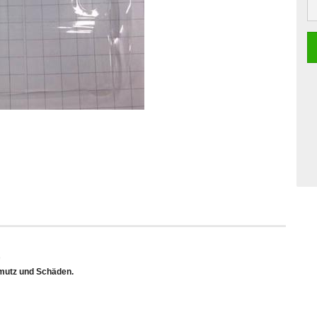
St
)
mutz und Schäden.