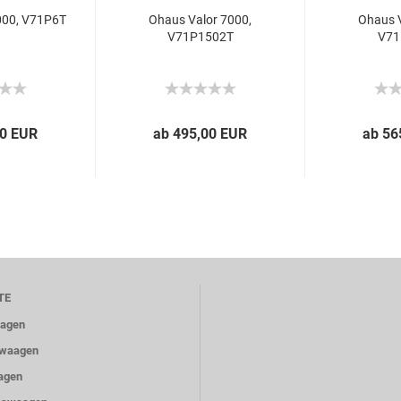
000, V71P6T
Ohaus Valor 7000,
Ohaus V
V71P1502T
V71
00 EUR
ab 495,00 EUR
ab 56
TE
aagen
ewaagen
agen