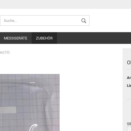
Sprache auswählen
MESSGERÄTE
ZUBEHÖR
Lieferland
eu(10)
O
Ar
Konto ers
Li
Passwort
St