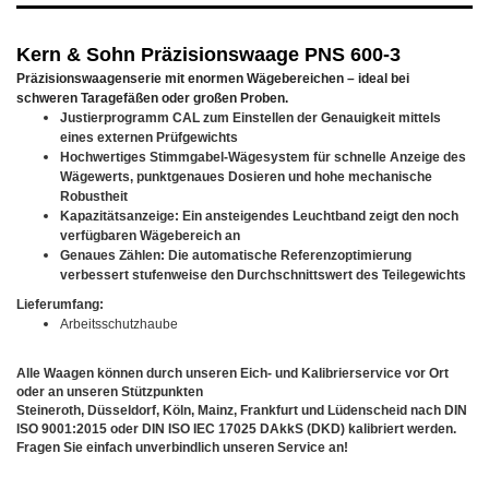
Kern & Sohn Präzisionswaage PNS 600-3
Präzisionswaagenserie mit enormen Wägebereichen – ideal bei
schweren Taragefäßen oder großen Proben.
Justierprogramm CAL zum Einstellen der Genauigkeit mittels
eines externen Prüfgewichts
Hochwertiges Stimmgabel-Wägesystem für schnelle Anzeige des
Wägewerts, punktgenaues Dosieren und hohe mechanische
Robustheit
Kapazitätsanzeige: Ein ansteigendes Leuchtband zeigt den noch
verfügbaren Wägebereich an
Genaues Zählen: Die automatische Referenzoptimierung
verbessert stufenweise den Durchschnittswert des Teilegewichts
Lieferumfang:
Arbeitsschutzhaube
Alle Waagen können durch unseren Eich- und Kalibrierservice vor Ort
oder an unseren Stützpunkten
Steineroth, Düsseldorf, Köln, Mainz, Frankfurt und Lüdenscheid nach DIN
ISO 9001:2015 oder DIN ISO IEC 17025 DAkkS (DKD) kalibriert werden.
Fragen Sie einfach unverbindlich unseren Service an!