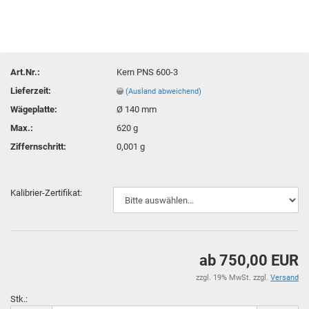
Art.Nr.:
Kern PNS 600-3
Lieferzeit:
(Ausland abweichend)
Wägeplatte:
Ø 140 mm
Max.:
620 g
Ziffernschritt:
0,001 g
Kalibrier-Zertifikat:
ab 750,00 EUR
zzgl. 19% MwSt. zzgl.
Versand
Stk.: