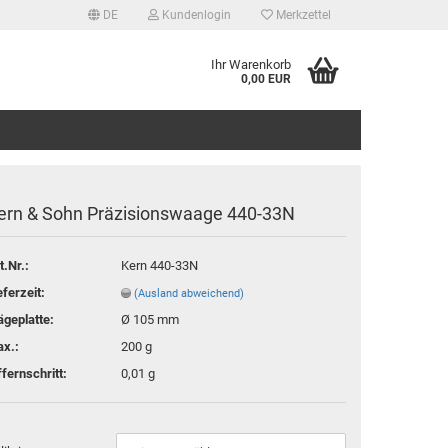
DE
Kundenlogin
Merkzettel
Ihr Warenkorb
0,00 EUR
ern & Sohn Präzisionswaage 440-33N
t.Nr.:
Kern 440-33N
tellen
eferzeit:
(Ausland abweichend)
 vergessen?
geplatte:
Ø 105 mm
x.:
200 g
ffernschritt:
0,01 g