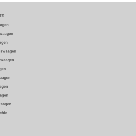
TE
aagen
ewaagen
agen
nswaagen
nwaagen
gen
Waagen
agen
agen
waagen
chte