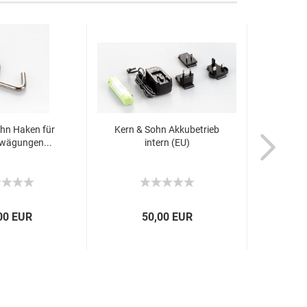
hn Haken für
Kern & Sohn Akkubetrieb
K
rwägungen...
intern (EU)
Arbeit
00 EUR
50,00 EUR