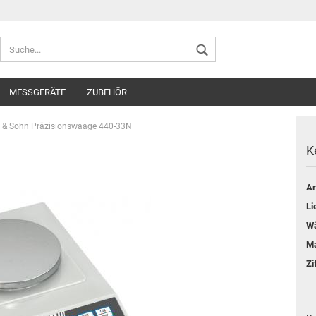
Sprache auswählen
MESSGERÄTE
ZUBEHÖR
Lieferland
 & Sohn Präzisionswaage 440-33N
K
Ar
Konto ers
Li
Passwort
Wä
Ma
Zi