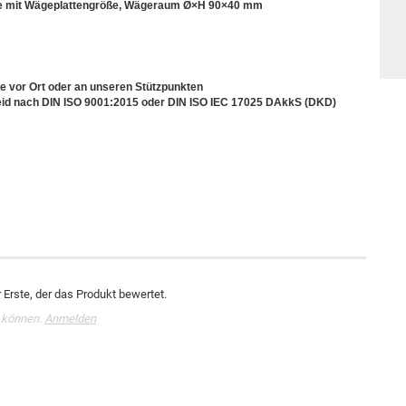
lle mit Wägeplattengröße, Wägeraum Ø×H 90×40 mm
e vor Ort oder an unseren Stützpunkten
cheid nach DIN ISO 9001:2015 oder DIN ISO IEC 17025 DAkkS (DKD)
Erste, der das Produkt bewertet.
 können.
Anmelden