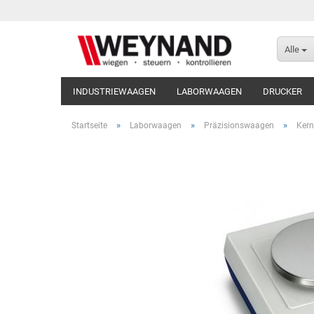
Alle
INDUSTRIEWAAGEN
LABORWAAGEN
DRUCKER
»
»
»
Startseite
Laborwaagen
Präzisionswaagen
Kern