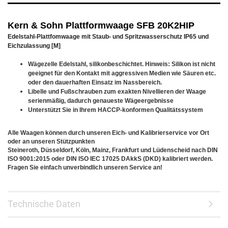
Kern & Sohn Plattformwaage SFB 20K2HIP
Edelstahl-Plattfomwaage mit Staub- und Spritzwasserschutz IP65 und
Eichzulassung [M]
Wägezelle Edelstahl, silikonbeschichtet. Hinweis: Silikon ist nicht
geeignet für den Kontakt mit aggressiven Medien wie Säuren etc.
oder den dauerhaften Einsatz im Nassbereich.
Libelle und Fußschrauben zum exakten Nivellieren der Waage
serienmäßig, dadurch genaueste Wägeergebnisse
Unterstützt Sie in Ihrem HACCP-konformen Qualitätssystem
Alle Waagen können durch unseren Eich- und Kalibrierservice vor Ort
oder an unseren Stützpunkten
Steineroth, Düsseldorf, Köln, Mainz, Frankfurt und Lüdenscheid nach DIN
ISO 9001:2015 oder DIN ISO IEC 17025 DAkkS (DKD) kalibriert werden.
Fragen Sie einfach unverbindlich unseren Service an!
Technische Daten