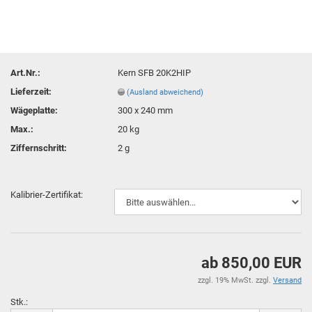
Art.Nr.:
Kern SFB 20K2HIP
Lieferzeit:
(Ausland abweichend)
Wägeplatte:
300 x 240 mm
Max.:
20 kg
Ziffernschritt:
2 g
Kalibrier-Zertifikat:
ab 850,00 EUR
zzgl. 19% MwSt. zzgl.
Versand
Stk.: