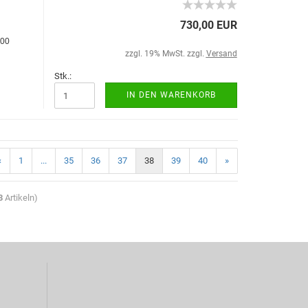
730,00 EUR
000
zzgl. 19% MwSt. zzgl.
Versand
Stk.:
IN DEN WARENKORB
«
1
...
35
36
37
38
39
40
»
3
Artikeln)