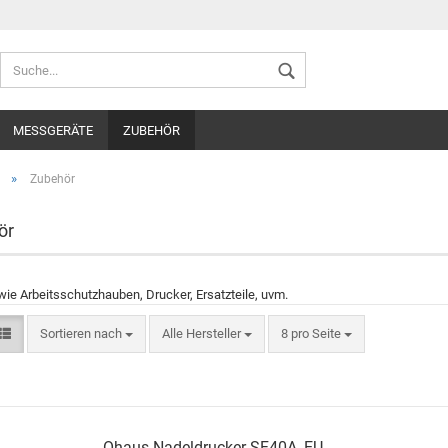
Sprache auswählen
MESSGERÄTE
ZUBEHÖR
Lieferland
»
Zubehör
ör
Konto ers
ie Arbeitsschutzhauben, Drucker, Ersatzteile, uvm.
Passwort
Sortieren nach
Alle Hersteller
8 pro Seite
Ohaus Nadeldrucker SF40A, EU