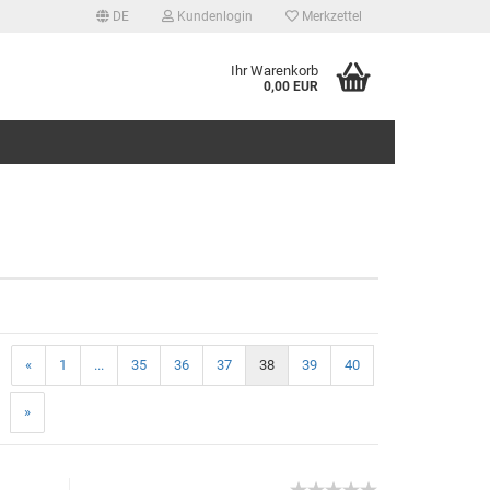
DE
Kundenlogin
Merkzettel
Ihr Warenkorb
0,00 EUR
tellen
 vergessen?
«
1
...
35
36
37
38
39
40
»