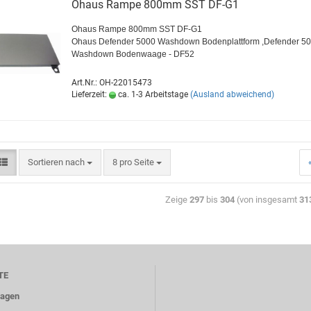
Ohaus Rampe 800mm SST DF-G1
Ohaus Rampe 800mm SST DF-G1
Ohaus Defender 5000 Washdown Bodenplattform ,Defender 5
Washdown Bodenwaage - DF52
Art.Nr.: OH-22015473
Lieferzeit:
ca. 1-3 Arbeitstage
(Ausland abweichend)
Sortieren nach
8 pro Seite
Zeige
297
bis
304
(von insgesamt
31
TE
aagen