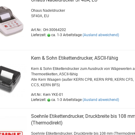
Ohaus Nadeldrucker
SF40A, EU
Art.Nr.: OH-30064202
Lieferzeit:
ca. 1-3 Arbeitstage
(Ausland abweichend)
Kern & Sohn Etikettendrucker, ASCII-fähig
Kern & Sohn Etikettendrucker zum Ausdruck von Wägewerten a
Thermoetiketten, ASCII-fähig
Alle Kern Waagen (außer KERN CPB, KERN RPB, KERN CFS,
CCS, KERN BFS)
Art.Nr.: Kern YKE-01
Lieferzeit:
ca. 1-3 Arbeitstage
(Ausland abweichend)
Soehnle Etikettendrucker, Druckbreite bis 108 m
(Thermodirekt)
Soehnle Etikettendrucker, Druckbreite bis 108 mm (Thermodirek