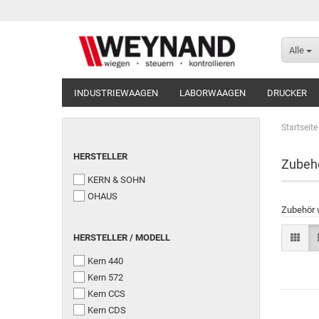
Alle
INDUSTRIEWAAGEN
LABORWAAGEN
DRUCKER
Startseite
HERSTELLER
Zubeh
KERN & SOHN
OHAUS
Zubehör w
HERSTELLER / MODELL
Kern 440
Kern 572
Kern CCS
Kern CDS