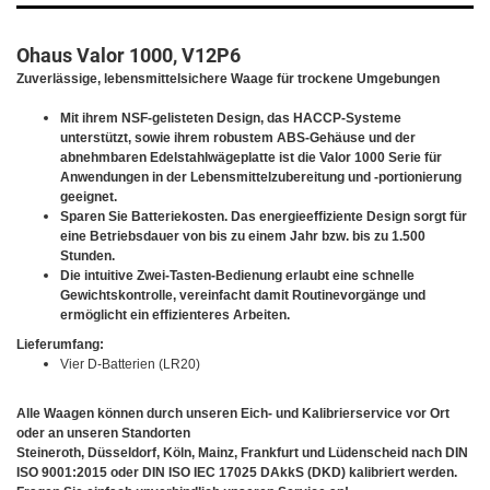
Ohaus Valor 1000, V12P6
Zuverlässige, lebensmittelsichere Waage für trockene Umgebungen
Mit ihrem NSF-gelisteten Design, das HACCP-Systeme
unterstützt, sowie ihrem robustem ABS-Gehäuse und der
abnehmbaren Edelstahlwägeplatte ist die Valor 1000 Serie für
Anwendungen in der Lebensmittelzubereitung und -portionierung
geeignet.
Sparen Sie Batteriekosten. Das energieeffiziente Design sorgt für
eine Betriebsdauer von bis zu einem Jahr bzw. bis zu 1.500
Stunden.
Die intuitive Zwei-Tasten-Bedienung erlaubt eine schnelle
Gewichtskontrolle, vereinfacht damit Routinevorgänge und
ermöglicht ein effizienteres Arbeiten.
Lieferumfang:
Vier D-Batterien (LR20)
Alle Waagen können durch unseren Eich- und Kalibrierservice vor Ort
oder an unseren Standorten
Steineroth, Düsseldorf, Köln, Mainz, Frankfurt und Lüdenscheid nach DIN
ISO 9001:2015 oder DIN ISO IEC 17025 DAkkS (DKD) kalibriert werden.