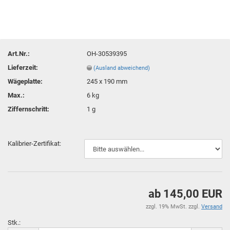
Art.Nr.:
OH-30539395
Lieferzeit:
(Ausland abweichend)
Wägeplatte:
245 x 190 mm
Max.:
6 kg
Ziffernschritt:
1 g
Kalibrier-Zertifikat:
ab 145,00 EUR
zzgl. 19% MwSt. zzgl.
Versand
Stk.: