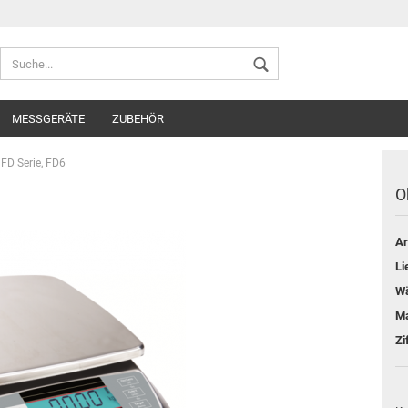
Sprache auswählen
MESSGERÄTE
ZUBEHÖR
Lieferland
FD Serie, FD6
O
Ar
Konto ers
Li
Passwort
Wä
Ma
Zi