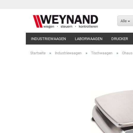
Alle
INDUSTRIEWAAGEN
LABORWAAGEN
DRUCKER
»
»
»
Startseite
Industriewaagen
Tischwaagen
Ohaus 