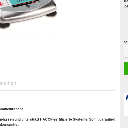
Ka
Ze
St
St
anchen
smittelbranche
elassen und unterstützt HACCP-zertifizierte Systeme. Somit garantiert
ebensmittel.