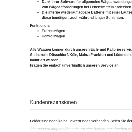
Dank ihrer Software für allgemeine Wägeanwendungen
von Wägeanforderungen bei Lebensmitteln abdecken.
Die interne wiederaufladbare Batterie mit einer Laufze
diese benötigen, auch während langer Schichten.
Funktionen:
Prozentwägen
Kontrollwägen
Alle Waagen können durch unseren Eich- und Kalibrierservic
Steineroth, Düsseldorf, Köln, Mainz, Frankfurt und Lüdens
kalibriert werden.
Fragen Sie einfach unverbindlich unseren Service an!
Kundenrezensionen
Leider sind noch keine Bewertungen vorhanden. Seien Sie der 
Sie müssen angemeldet sein um eine Bewertung abgeben zu