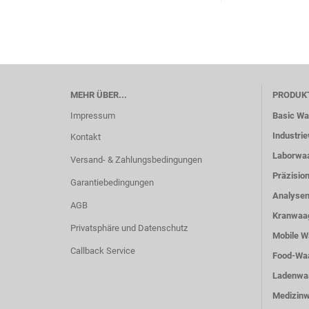
MEHR ÜBER...
PRODUK
Impressum
Basic W
Industri
Kontakt
Laborwa
Versand- & Zahlungsbedingungen
Präzisio
Garantiebedingungen
Analyse
AGB
Kranwaa
Privatsphäre und Datenschutz
Mobile 
Callback Service
Food-Wa
Ladenwa
Medizin