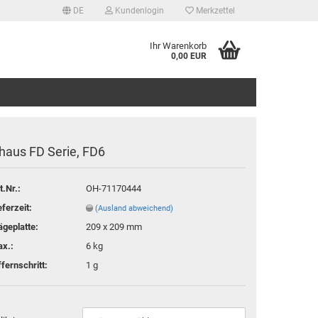
DE
Kundenlogin
Merkzettel
Ihr Warenkorb
0,00 EUR
haus FD Serie, FD6
t.Nr.:
OH-71170444
tellen
eferzeit:
(Ausland abweichend)
 vergessen?
geplatte:
209 x 209 mm
x.:
6 kg
ffernschritt:
1 g