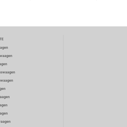
TE
aagen
ewaagen
agen
nswaagen
nwaagen
gen
Waagen
agen
agen
waagen