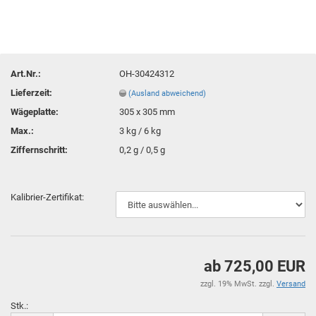
Art.Nr.:
OH-30424312
Lieferzeit:
(Ausland abweichend)
Wägeplatte:
305 x 305 mm
Max.:
3 kg / 6 kg
Ziffernschritt:
0,2 g / 0,5 g
Kalibrier-Zertifikat:
ab 725,00 EUR
zzgl. 19% MwSt. zzgl.
Versand
Stk.: