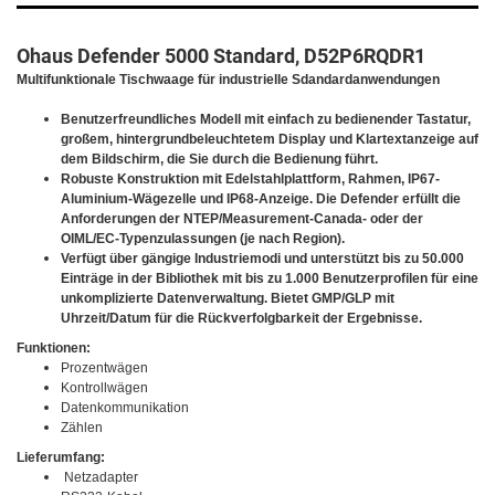
Ohaus Defender 5000 Standard, D52P6RQDR1
Multifunktionale Tischwaage für industrielle Sdandardanwendungen
Benutzerfreundliches Modell mit einfach zu bedienender Tastatur,
großem, hintergrundbeleuchtetem Display und Klartextanzeige auf
dem Bildschirm, die Sie durch die Bedienung führt.
Robuste Konstruktion mit Edelstahlplattform, Rahmen, IP67-
Aluminium-Wägezelle und IP68-Anzeige. Die Defender erfüllt die
Anforderungen der NTEP/Measurement-Canada- oder der
OIML/EC-Typenzulassungen (je nach Region).
Verfügt über gängige Industriemodi und unterstützt bis zu 50.000
Einträge in der Bibliothek mit bis zu 1.000 Benutzerprofilen für eine
unkomplizierte Datenverwaltung. Bietet GMP/GLP mit
Uhrzeit/Datum für die Rückverfolgbarkeit der Ergebnisse.
Funktionen:
Prozentwägen
Kontrollwägen
Datenkommunikation
Zählen
Lieferumfang:
Netzadapter