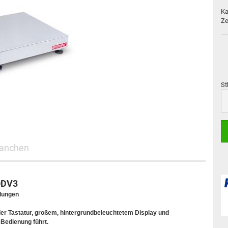
Ka
Ze
St
St
anchen
QDV3
ndungen
der Tastatur, großem, hintergrundbeleuchtetem Display und
 Bedienung führt.