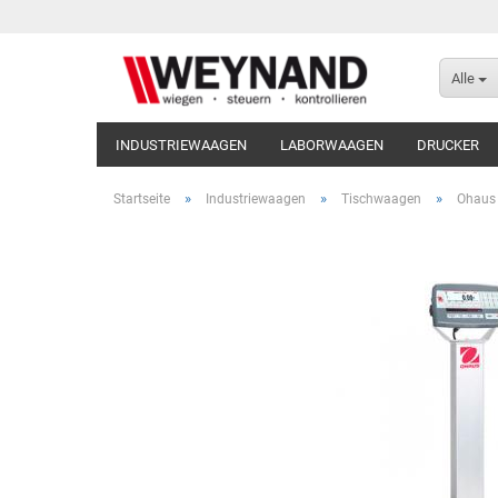
Alle
INDUSTRIEWAAGEN
LABORWAAGEN
DRUCKER
»
»
»
Startseite
Industriewaagen
Tischwaagen
Ohaus