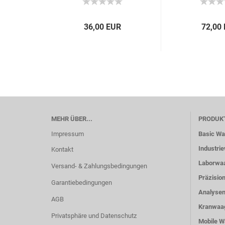
36,00 EUR
72,00
MEHR ÜBER...
PRODUK
Impressum
Basic W
Industri
Kontakt
Laborwa
Versand- & Zahlungsbedingungen
Präzisio
Garantiebedingungen
Analyse
AGB
Kranwaa
Privatsphäre und Datenschutz
Mobile 