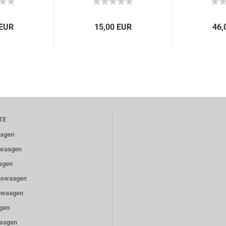
 EUR
15,00 EUR
46,
TE
aagen
ewaagen
agen
nswaagen
nwaagen
gen
Waagen