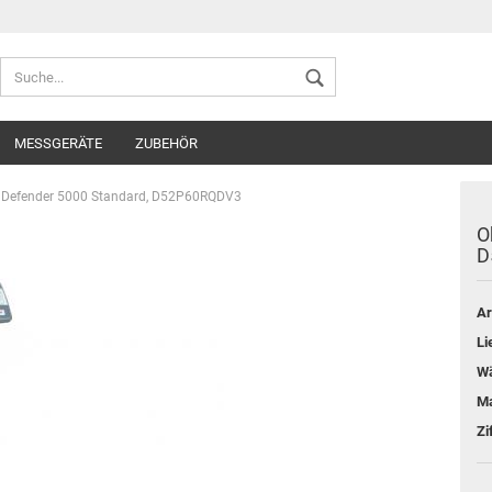
Sprache auswählen
MESSGERÄTE
ZUBEHÖR
Lieferland
 Defender 5000 Standard, D52P60RQDV3
O
D
Ar
Konto ers
Li
Passwort
Wä
Ma
Zi