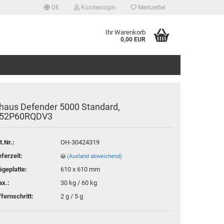
DE
Kundenlogin
Merkzettel
Ihr Warenkorb
0,00 EUR
haus Defender 5000 Standard,
52P60RQDV3
t.Nr.:
OH-30424319
tellen
eferzeit:
(Ausland abweichend)
 vergessen?
geplatte:
610 x 610 mm
x.:
30 kg / 60 kg
ffernschritt:
2 g / 5 g