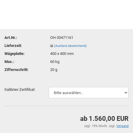
Art.Nr.:
OH-30471161
Lieferzeit:
(Ausland abweichend)
Wägeplatte:
400 x 400 mm
Max.:
60 kg
Ziffernschritt:
20 g
Kalibrier-Zertifikat:
ab 1.560,00 EUR
zzgl. 19% MwSt. zzgl.
Versand