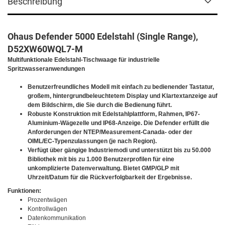
Beschreibung
Ohaus Defender 5000 Edelstahl (Single Range),
D52XW60WQL7-M
Multifunktionale Edelstahl-Tischwaage für industrielle
Spritzwasseranwendungen
Benutzerfreundliches Modell mit einfach zu bedienender Tastatur,
großem, hintergrundbeleuchtetem Display und Klartextanzeige auf
dem Bildschirm, die Sie durch die Bedienung führt.
Robuste Konstruktion mit Edelstahlplattform, Rahmen, IP67-
Aluminium-Wägezelle und IP68-Anzeige. Die Defender erfüllt die
Anforderungen der NTEP/Measurement-Canada- oder der
OIML/EC-Typenzulassungen (je nach Region).
Verfügt über gängige Industriemodi und unterstützt bis zu 50.000
Bibliothek mit bis zu 1.000 Benutzerprofilen für eine
unkomplizierte Datenverwaltung. Bietet GMP/GLP mit
Uhrzeit/Datum für die Rückverfolgbarkeit der Ergebnisse.
Funktionen:
Prozentwägen
Kontrollwägen
Datenkommunikation