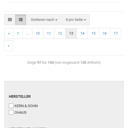
Sortieren nach
8 pro Seite
«
1
...
10
11
12
13
14
15
16
17
»
Zeige
97
bis
104
(von insgesamt
130
Artikeln)
HERSTELLER
KERN & SOHN
OHAUS