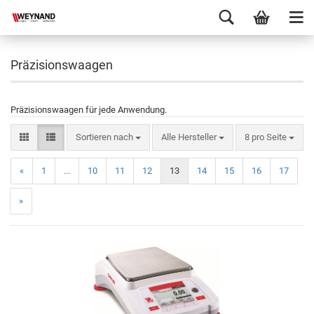
Präzisionswaagen
Präzisionswaagen für jede Anwendung.
Sortieren nach
Alle Hersteller
8 pro Seite
«
1
...
10
11
12
13
14
15
16
17
»