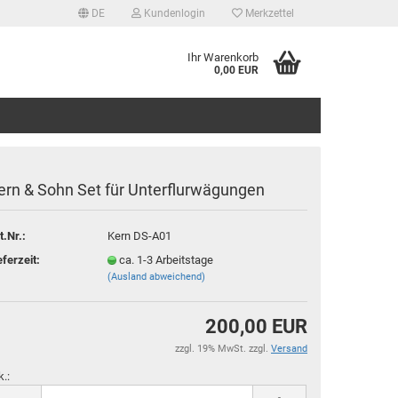
DE
Kundenlogin
Merkzettel
Ihr Warenkorb
0,00 EUR
ern & Sohn Set für Unterflurwägungen
t.Nr.:
Kern DS-A01
tellen
eferzeit:
ca. 1-3 Arbeitstage
(Ausland abweichend)
 vergessen?
200,00 EUR
zzgl. 19% MwSt. zzgl.
Versand
k.: