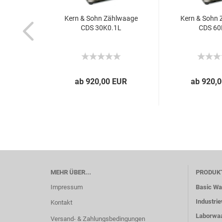
Kern & Sohn Zählwaage
Kern & Sohn
CDS 30K0.1L
CDS 60
ab 920,00 EUR
ab 920,
MEHR ÜBER...
PRODUK
Impressum
Basic W
Industri
Kontakt
Laborwa
Versand- & Zahlungsbedingungen