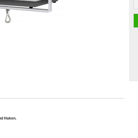
St
nd Haken.