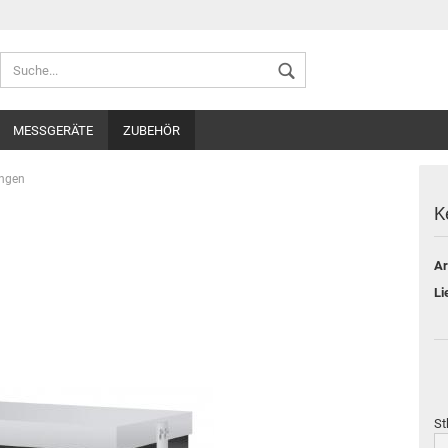
Sprache auswählen
MESSGERÄTE
ZUBEHÖR
Lieferland
ungen
K
Ar
Konto ers
Li
Passwort
St