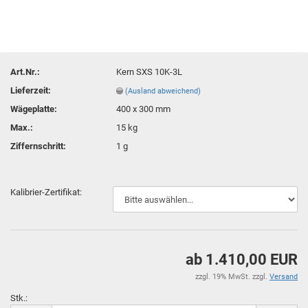
Art.Nr.:
Kern SXS 10K-3L
Lieferzeit:
(Ausland abweichend)
Wägeplatte:
400 x 300 mm
Max.:
15 kg
Ziffernschritt:
1 g
Kalibrier-Zertifikat:
ab 1.410,00 EUR
zzgl. 19% MwSt. zzgl.
Versand
Stk.: