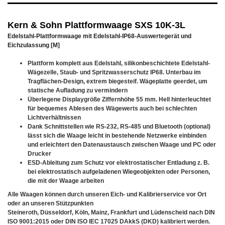
Kern & Sohn Plattformwaage SXS 10K-3L
Edelstahl-Plattformwaage mit Edelstahl-IP68-Auswertegerät und
Eichzulassung [M]
Plattform komplett aus Edelstahl, silikonbeschichtete Edelstahl-
Wägezelle, Staub- und Spritzwasserschutz IP68. Unterbau im
Tragflächen-Design, extrem biegesteif. Wägeplatte geerdet, um
statische Aufladung zu vermindern
Überlegene Displaygröße Ziffernhöhe 55 mm. Hell hinterleuchtet
für bequemes Ablesen des Wägewerts auch bei schlechten
Lichtverhältnissen
Dank Schnittstellen wie RS-232, RS-485 und Bluetooth (optional)
lässt sich die Waage leicht in bestehende Netzwerke einbinden
und erleichtert den Datenaustausch zwischen Waage und PC oder
Drucker
ESD-Ableitung zum Schutz vor elektrostatischer Entladung z. B.
bei elektrostatisch aufgeladenen Wiegeobjekten oder Personen,
die mit der Waage arbeiten
Alle Waagen können durch unseren Eich- und Kalibrierservice vor Ort
oder an unseren Stützpunkten
Steineroth, Düsseldorf, Köln, Mainz, Frankfurt und Lüdenscheid nach DIN
ISO 9001:2015 oder DIN ISO IEC 17025 DAkkS (DKD) kalibriert werden.