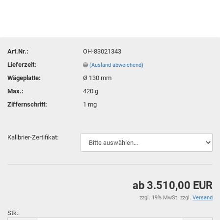
Art.Nr.:
OH-83021343
Lieferzeit:
(Ausland abweichend)
Wägeplatte:
Ø 130 mm
Max.:
420 g
Ziffernschritt:
1 mg
Kalibrier-Zertifikat:
ab 3.510,00 EUR
zzgl. 19% MwSt. zzgl.
Versand
Stk.: