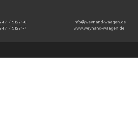
2747 / 91271-0
info@weynand-waagen.de
747 / 91271-7
www.weynand-waagen.de