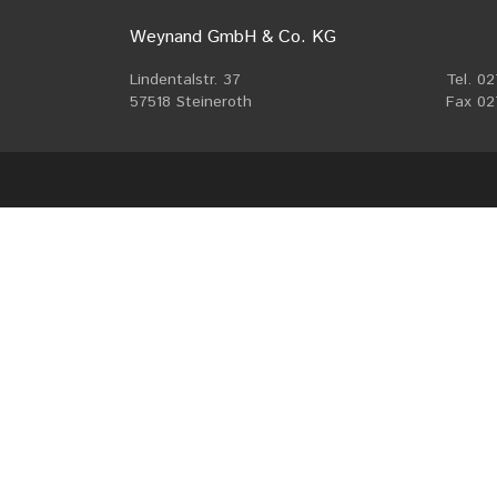
Weynand GmbH & Co. KG
Lindentalstr. 37
Tel. 0
57518 Steineroth
Fax 02