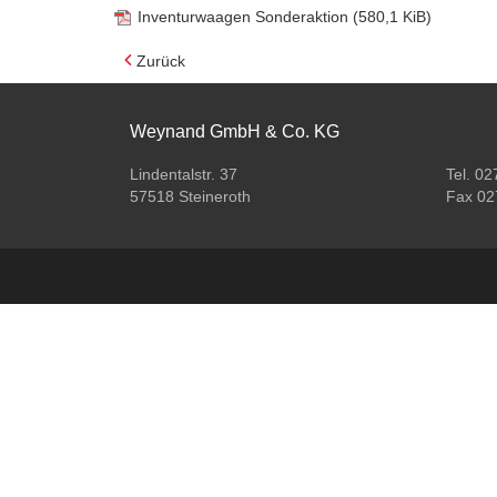
Inventurwaagen Sonderaktion
(580,1 KiB)
Zurück
Weynand GmbH & Co. KG
Lindentalstr. 37
Tel. 02
57518 Steineroth
Fax 02