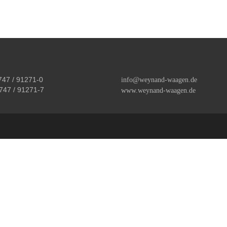
747 / 91271-0
info@weynand-waagen.de
747 / 91271-7
www.weynand-waagen.de